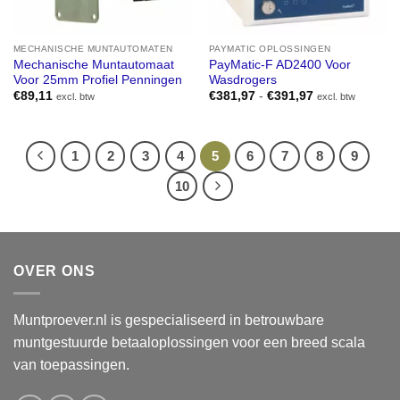
MECHANISCHE MUNTAUTOMATEN
PAYMATIC OPLOSSINGEN
Mechanische Muntautomaat
PayMatic-F AD2400 Voor
Voor 25mm Profiel Penningen
Wasdrogers
Prijsklasse:
€
89,11
€
381,97
-
€
391,97
excl. btw
excl. btw
€381,97
tot
€391,97
1
2
3
4
5
6
7
8
9
10
OVER ONS
Muntproever.nl is gespecialiseerd in betrouwbare
muntgestuurde betaaloplossingen voor een breed scala
van toepassingen.