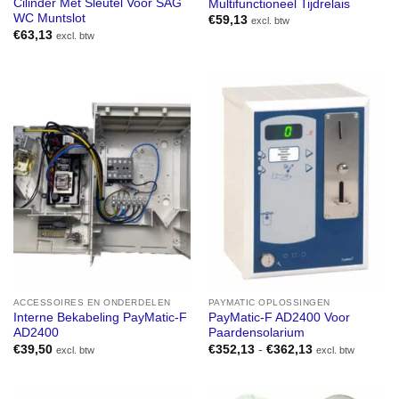
Cilinder Met Sleutel Voor SAG
Multifunctioneel Tijdrelais
WC Muntslot
€
59,13
excl. btw
€
63,13
excl. btw
ACCESSOIRES EN ONDERDELEN
PAYMATIC OPLOSSINGEN
Interne Bekabeling PayMatic-F
PayMatic-F AD2400 Voor
AD2400
Paardensolarium
Prijsklasse:
€
39,50
€
352,13
-
€
362,13
excl. btw
excl. btw
€352,13
tot
€362,13