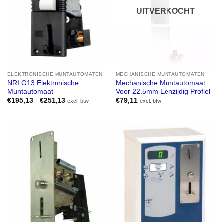
UITVERKOCHT
ELEKTRONISCHE MUNTAUTOMATEN
MECHANISCHE MUNTAUTOMATEN
NRI G13 Elektronische
Mechanische Muntautomaat
Muntautomaat
Voor 22.5mm Eenzijdig Profiel
Prijsklasse:
€
195,13
-
€
251,13
€
79,11
excl. btw
excl. btw
€195,13
tot
€251,13