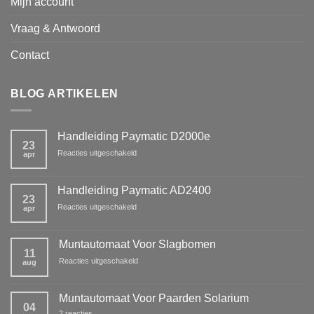
Mijn account
Vraag & Antwoord
Contact
BLOG ARTIKELEN
Handleiding Paymatic D2000e
23
voor
Reacties uitgeschakeld
apr
Handleiding
Paymatic
D2000e
Handleiding Paymatic AD2400
23
voor
Reacties uitgeschakeld
apr
Handleiding
Paymatic
AD2400
Muntautomaat Voor Slagbomen
11
voor
Reacties uitgeschakeld
aug
Muntautomaat
Voor
Slagbomen
Muntautomaat Voor Paarden Solarium
04
op
2 reacties