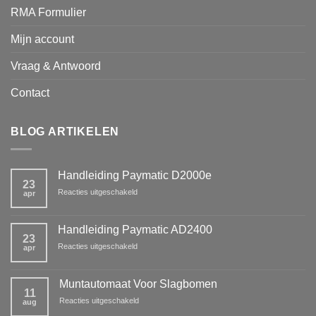
RMA Formulier
Mijn account
Vraag & Antwoord
Contact
BLOG ARTIKELEN
Handleiding Paymatic D2000e
23
voor
Reacties uitgeschakeld
apr
Handleiding
Paymatic
D2000e
Handleiding Paymatic AD2400
23
voor
Reacties uitgeschakeld
apr
Handleiding
Paymatic
AD2400
Muntautomaat Voor Slagbomen
11
voor
Reacties uitgeschakeld
aug
Muntautomaat