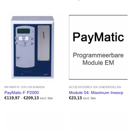
5
uit 5
PAYMATIC OPLOSSINGEN
ACCESSOIRES EN ONDERDELEN
PayMatic-F P2000
Module 04: Maximum Inworp
Prijsklasse:
€
119,97
-
€
209,13
€
23,13
excl. btw
excl. btw
€119,97
tot
€209,13