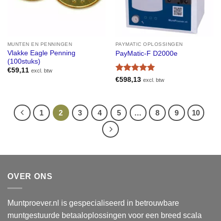
MUNTEN EN PENNINGEN
PAYMATIC OPLOSSINGEN
Vlakke Eagle Penning
PayMatic-F D2000e
(100stuks)
€
59,11
excl. btw
Gewaardeerd
€
598,13
excl. btw
5
uit 5
1
2
3
4
5
…
8
9
10
OVER ONS
Muntproever.nl is gespecialiseerd in betrouwbare
muntgestuurde betaaloplossingen voor een breed scala