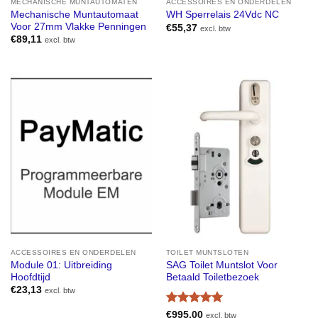
MECHANISCHE MUNTAUTOMATEN
ACCESSOIRES EN ONDERDELEN
Mechanische Muntautomaat
WH Sperrelais 24Vdc NC
Voor 27mm Vlakke Penningen
€
55,37
excl. btw
€
89,11
excl. btw
ACCESSOIRES EN ONDERDELEN
TOILET MUNTSLOTEN
Module 01: Uitbreiding
SAG Toilet Muntslot Voor
Hoofdtijd
Betaald Toiletbezoek
€
23,13
excl. btw
Gewaardeerd
€
995,00
excl. btw