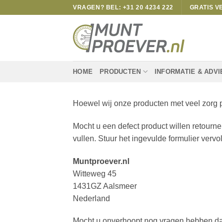
Skip
VRAGEN? BEL: +31 20 4234 222
GRATIS V
to
content
HOME
PRODUCTEN
INFORMATIE & ADVI
Hoewel wij onze producten met veel zorg p
Mocht u een defect product willen retourn
vullen. Stuur het ingevulde formulier ver
Muntproever.nl
Witteweg 45
1431GZ Aalsmeer
Nederland
Mocht u onverhoopt nog vragen hebben dan 