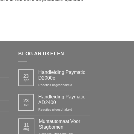
BLOG ARTIKELEN
Handleiding Paymatic
23
D2000e
apr
voor
Reacties uitgeschakeld
Handleiding
Paymatic
Handleiding Paymatic
23
D2000e
AD2400
apr
voor
Reacties uitgeschakeld
Handleiding
Paymatic
Muntautomaat Voor
11
AD2400
Slagbomen
aug
voor
Reacties uitgeschakeld