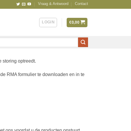
Vraag & Antwoord
Contact
LOGIN
€
0,00
 storing optreedt.
nde RMA formulier te downloaden en in te
t ons voordat u de producten opstuurt.