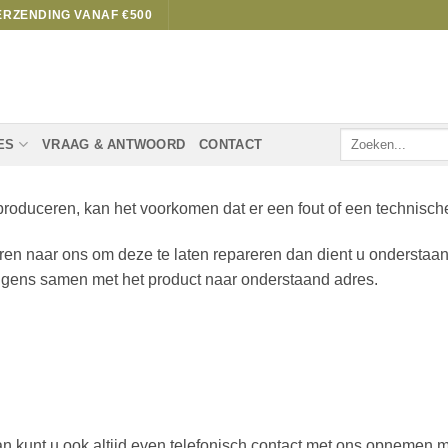
ERZENDING VANAF €500
Zoeken
ES
VRAAG & ANTWOORD
CONTACT
naar:
roduceren, kan het voorkomen dat er een fout of een technische
eren naar ons om deze te laten repareren dan dient u onderstaa
volgens samen met het product naar onderstaand adres.
kunt u ook altijd even telefonisch contact met ons opnemen me