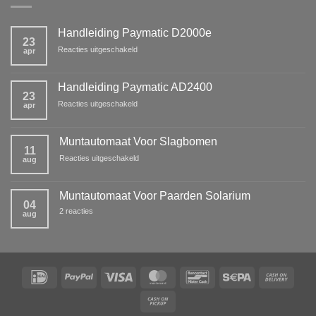
Handleiding Paymatic D2000e
23
voor
Reacties uitgeschakeld
apr
Handleiding
Paymatic
D2000e
Handleiding Paymatic AD2400
23
voor
Reacties uitgeschakeld
apr
Handleiding
Paymatic
AD2400
Muntautomaat Voor Slagbomen
11
voor
Reacties uitgeschakeld
aug
Muntautomaat
Voor
Slagbomen
Muntautomaat Voor Paarden Solarium
04
op
2 reacties
aug
Muntautomaat
Voor
Paarden
Solarium
IDeal
PayPal
Visa
MasterCard
Bancontact
Sepa
Cash
On
Cash
Deliv