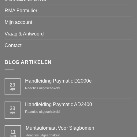
RMA Formulier
Mijn account
Vraag & Antwoord
Contact
BLOG ARTIKELEN
Handleiding Paymatic D2000e
23
voor
Reacties uitgeschakeld
apr
Handleiding
Paymatic
D2000e
Handleiding Paymatic AD2400
23
voor
Reacties uitgeschakeld
apr
Handleiding
Paymatic
AD2400
Muntautomaat Voor Slagbomen
11
voor
Reacties uitgeschakeld
aug