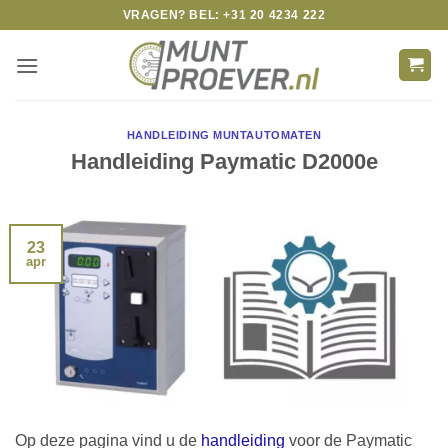
Skip
VRAGEN? BEL: +31 20 4234 222
to
content
HANDLEIDING MUNTAUTOMATEN
Handleiding Paymatic D2000e
23
apr
Op deze pagina vind u de
handleiding
voor de Paymatic