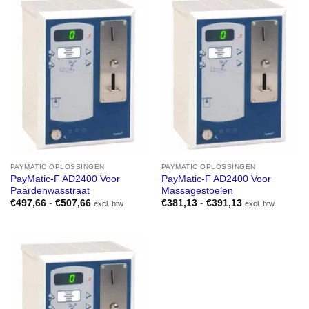
PAYMATIC OPLOSSINGEN
PAYMATIC OPLOSSINGEN
PayMatic-F AD2400 Voor
PayMatic-F AD2400 Voor
Paardenwasstraat
Massagestoelen
Prijsklasse:
Prijsklasse:
€
497,66
-
€
507,66
€
381,13
-
€
391,13
excl. btw
excl. btw
€497,66
€381,13
tot
tot
€507,66
€391,13