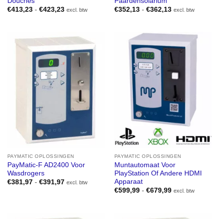
Douches
Paardensolarium
Prijsklasse:
Prijsklasse:
€
413,23
-
€
423,23
€
352,13
-
€
362,13
excl. btw
excl. btw
€413,23
€352,13
tot
tot
€423,23
€362,13
PAYMATIC OPLOSSINGEN
PAYMATIC OPLOSSINGEN
PayMatic-F AD2400 Voor
Muntautomaat Voor
Wasdrogers
PlayStation Of Andere HDMI
Apparaat
Prijsklasse:
€
381,97
-
€
391,97
excl. btw
€381,97
Prijsklasse:
€
599,99
-
€
679,99
excl. btw
tot
€599,99
€391,97
tot
€679,99