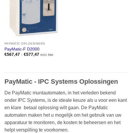
PAYMATIC OPLOSSINGEN
PayMatic-F D2000
Prijsklasse:
€
567,47
-
€
577,47
excl. btw
€567,47
tot
€577,47
PayMatic - IPC Systems Oplossingen
De PayMatic muntautomaten, in het verleden bekend
onder IPC Systems, is de ideale keuze als u voor een kant
en klare betaal oplossing wilt gaan. De PayMatic
automaten maken het u mogelijk om het gebruik van uw
apparatuur te monitoren, de kosten te beheersen en het
helpt verspilling te voorkomen.