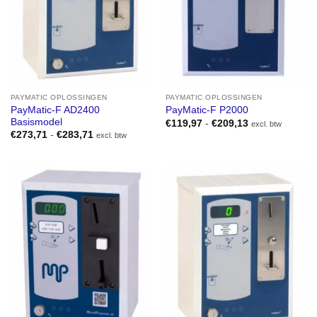
PAYMATIC OPLOSSINGEN
PAYMATIC OPLOSSINGEN
PayMatic-F AD2400
PayMatic-F P2000
Basismodel
Prijsklasse:
€
119,97
-
€
209,13
excl. btw
€119,97
Prijsklasse:
€
273,71
-
€
283,71
excl. btw
tot
€273,71
€209,13
tot
€283,71