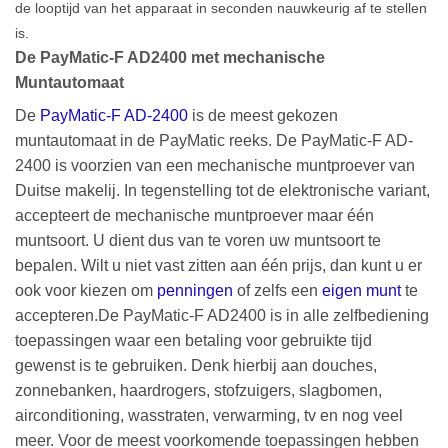
de looptijd van het apparaat in seconden nauwkeurig af te stellen
is.
De PayMatic-F AD2400 met mechanische
Muntautomaat
De
PayMatic-F AD-2400
is de meest gekozen
muntautomaat in de PayMatic reeks. De PayMatic-F AD-
2400 is voorzien van een mechanische muntproever van
Duitse makelij. In tegenstelling tot de elektronische variant,
accepteert de mechanische muntproever maar één
muntsoort. U dient dus van te voren uw muntsoort te
bepalen. Wilt u niet vast zitten aan één prijs, dan kunt u er
ook voor kiezen om
penningen
of zelfs een
eigen munt
te
accepteren.De PayMatic-F AD2400 is in alle zelfbediening
toepassingen waar een betaling voor gebruikte tijd
gewenst is te gebruiken. Denk hierbij aan douches,
zonnebanken, haardrogers, stofzuigers, slagbomen,
airconditioning, wasstraten, verwarming, tv en nog veel
meer. Voor de meest voorkomende toepassingen hebben