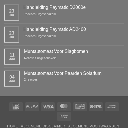
Handleiding Paymatic D2000e
23
voor
Reacties uitgeschakeld
apr
Handleiding
Paymatic
D2000e
Handleiding Paymatic AD2400
23
voor
Reacties uitgeschakeld
apr
Handleiding
Paymatic
AD2400
Muntautomaat Voor Slagbomen
11
voor
Reacties uitgeschakeld
aug
Muntautomaat
Voor
Slagbomen
Muntautomaat Voor Paarden Solarium
04
op
2 reacties
aug
Muntautomaat
Voor
Paarden
Solarium
IDeal
PayPal
Visa
MasterCard
Bancontact
Sepa
Cash
On
Cash
Deliv
on
HOME
ALGEMENE DISCLAIMER
ALGEMENE VOORWAARDEN