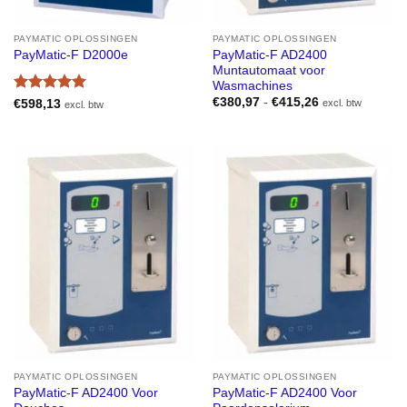
PAYMATIC OPLOSSINGEN
PAYMATIC OPLOSSINGEN
PayMatic-F AD2400
PayMatic-F D2000e
Muntautomaat voor
Wasmachines
Prijsklasse:
Gewaardeerd
€
380,97
-
€
415,26
€
598,13
excl. btw
excl. btw
€380,97
5
uit 5
tot
€415,26
PAYMATIC OPLOSSINGEN
PAYMATIC OPLOSSINGEN
PayMatic-F AD2400 Voor
PayMatic-F AD2400 Voor