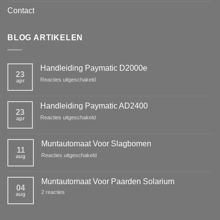
Contact
BLOG ARTIKELEN
Handleiding Paymatic D2000e
23
voor
Reacties uitgeschakeld
apr
Handleiding
Paymatic
D2000e
Handleiding Paymatic AD2400
23
voor
Reacties uitgeschakeld
apr
Handleiding
Paymatic
AD2400
Muntautomaat Voor Slagbomen
11
voor
Reacties uitgeschakeld
aug
Muntautomaat
Voor
Slagbomen
Muntautomaat Voor Paarden Solarium
04
op
2 reacties
aug
Muntautomaat
Voor
Paarden
Solarium