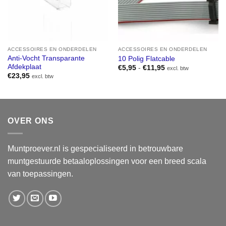
ACCESSOIRES EN ONDERDELEN
ACCESSOIRES EN ONDERDELEN
Anti-Vocht Transparante
10 Polig Flatcable
Afdekplaat
Prijsklasse:
€
5,95
-
€
11,95
excl. btw
€5,95
€
23,95
excl. btw
tot
€11,95
OVER ONS
Muntproever.nl is gespecialiseerd in betrouwbare
muntgestuurde betaaloplossingen voor een breed scala
van toepassingen.