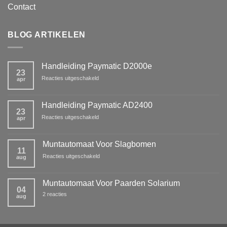
Contact
BLOG ARTIKELEN
Handleiding Paymatic D2000e
23
voor
Reacties uitgeschakeld
apr
Handleiding
Paymatic
D2000e
Handleiding Paymatic AD2400
23
voor
Reacties uitgeschakeld
apr
Handleiding
Paymatic
AD2400
Muntautomaat Voor Slagbomen
11
voor
Reacties uitgeschakeld
aug
Muntautomaat
Voor
Slagbomen
Muntautomaat Voor Paarden Solarium
04
op
2 reacties
aug
Muntautomaat
Voor
Paarden
Solarium