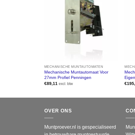
MECHANISCHE MUNTAUTOMATEN
MECH
Mechanische Muntautomaat Voor
Mech
27mm Profiel Penningen
Eige
€
89,11
€
195
excl. btw
OVER ONS
CO
Muntproever.nl is gespecialiseerd
Munt
in betrouwbare muntgestuurde
Wit