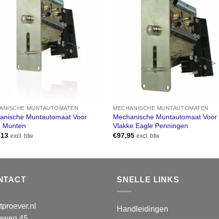
ANISCHE MUNTAUTOMATEN
MECHANISCHE MUNTAUTOMATEN
anische Muntautomaat Voor
Mechanische Muntautomaat Voor
n Munten
Vlakke Eagle Penningen
,13
€
97,95
excl. btw
excl. btw
NTACT
SNELLE LINKS
proever.nl
Handleidingen
teweg 45