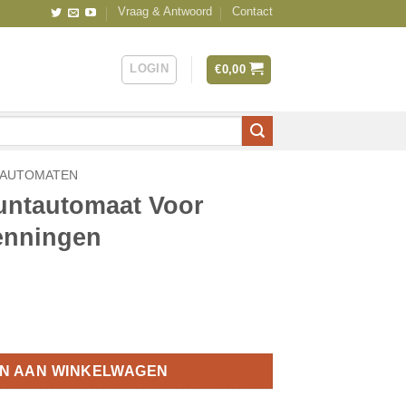
Vraag & Antwoord
Contact
LOGIN
€
0,00
TAUTOMATEN
untautomaat Voor
enningen
or 22mm Vlakke Penningen aantal
N AAN WINKELWAGEN