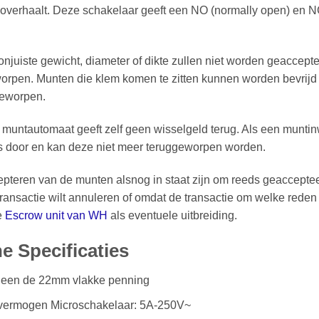
overhaalt. Deze schakelaar geeft een NO (normally open) en N
njuiste gewicht, diameter of dikte zullen niet worden geaccep
rpen. Munten die klem komen te zitten kunnen worden bevrijd
eworpen.
untautomaat geeft zelf geen wisselgeld terug. Als een muntin
s door en kan deze niet meer teruggeworpen worden.
cepteren van de munten alsnog in staat zijn om reeds geaccept
transactie wilt annuleren of omdat de transactie om welke reden
e
Escrow unit van WH
als eventuele uitbreiding.
e Specificaties
lleen de 22mm vlakke penning
vermogen Microschakelaar: 5A-250V~