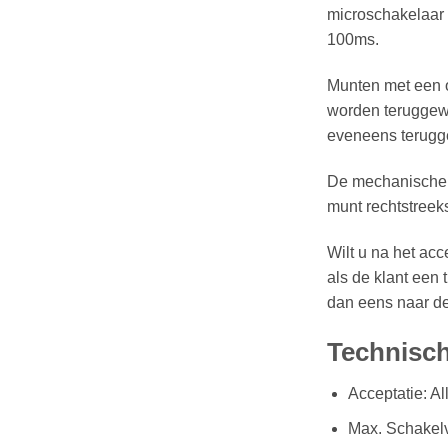
microschakelaar 
100ms.
Munten met een o
worden teruggewo
eveneens terugg
De mechanische m
munt rechtstreek
Wilt u na het ac
als de klant een 
dan eens naar d
Technisch
Acceptatie: A
Max. Schakel