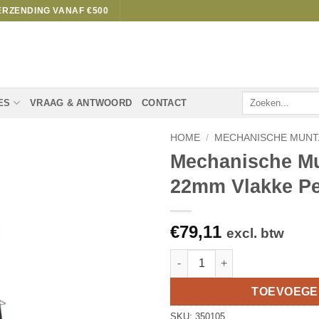
ERZENDING VANAF €500
Zoeken
ES
VRAAG & ANTWOORD
CONTACT
naar:
HOME
/
MECHANISCHE MUN
Mechanische M
22mm Vlakke P
€
79,11
excl. btw
Mechanische Muntautomaat Vo
TOEVOEGE
SKU:
350105