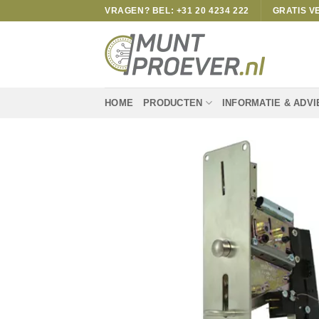
Skip
VRAGEN? BEL: +31 20 4234 222
GRATIS V
to
content
HOME
PRODUCTEN
INFORMATIE & ADVI