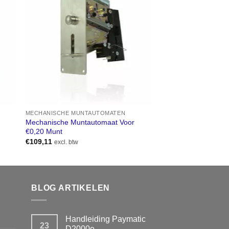
MECHANISCHE MUNTAUTOMATEN
MECHANISCHE MUNT
Mechanische Muntautomaat Voor
Mechanische Muntau
€0,20 Munt
Munt
€
109,11
€
89,11
excl. btw
excl. btw
BLOG ARTIKELEN
Handleiding Paymatic
23
D2000e