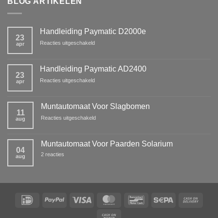
BLOG ARTIKELEN
Handleiding Paymatic D2000e
23
voor
Reacties uitgeschakeld
apr
Handleiding
Paymatic
D2000e
Handleiding Paymatic AD2400
23
voor
Reacties uitgeschakeld
apr
Handleiding
Paymatic
AD2400
Muntautomaat Voor Slagbomen
11
voor
Reacties uitgeschakeld
aug
Muntautomaat
Voor
Slagbomen
Muntautomaat Voor Paarden Solarium
04
op
2 reacties
aug
Muntautomaat
Voor
Paarden
Solarium
IDeal
PayPal
Visa
MasterCard
Bancontact
Sepa
Cash
On
Cash