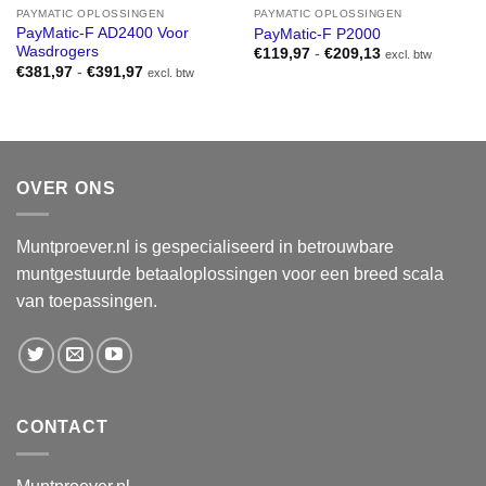
PAYMATIC OPLOSSINGEN
PAYMATIC OPLOSSINGEN
PayMatic-F AD2400 Voor
PayMatic-F P2000
Wasdrogers
Prijsklasse:
€
119,97
-
€
209,13
excl. btw
€119,97
Prijsklasse:
€
381,97
-
€
391,97
excl. btw
tot
€381,97
€209,13
tot
€391,97
OVER ONS
Muntproever.nl is gespecialiseerd in betrouwbare
muntgestuurde betaaloplossingen voor een breed scala
van toepassingen.
CONTACT