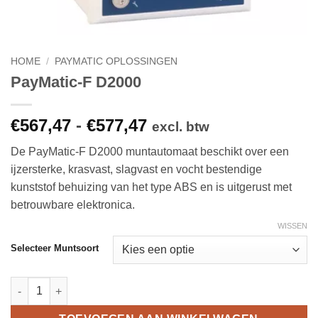
HOME
/
PAYMATIC OPLOSSINGEN
PayMatic-F D2000
Prijsklasse:
€
567,47
-
€
577,47
excl. btw
€567,47
De PayMatic-F D2000 muntautomaat beschikt over een
tot
ijzersterke, krasvast, slagvast en vocht bestendige
€577,47
kunststof behuizing van het type ABS en is uitgerust met
betrouwbare elektronica.
WISSEN
Selecteer Muntsoort
PayMatic-F D2000 aantal