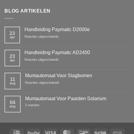
BLOG ARTIKELEN
Handleiding Paymatic D2000e
23
voor
Reacties uitgeschakeld
apr
Handleiding
Paymatic
D2000e
Handleiding Paymatic AD2400
23
voor
Reacties uitgeschakeld
apr
Handleiding
Paymatic
AD2400
Muntautomaat Voor Slagbomen
11
voor
Reacties uitgeschakeld
aug
Muntautomaat
Voor
Slagbomen
Muntautomaat Voor Paarden Solarium
04
op
2 reacties
aug
Muntautomaat
Voor
Paarden
Solarium
IDeal
PayPal
Visa
MasterCard
Bancontact
Sepa
Cash